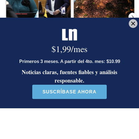
Diputada de Pueblo
Masiva participación en
Soberano lanzó 10 insultos
plantones por la defensa de
contra Ed...
la ...
39 comentarios
37 comentarios