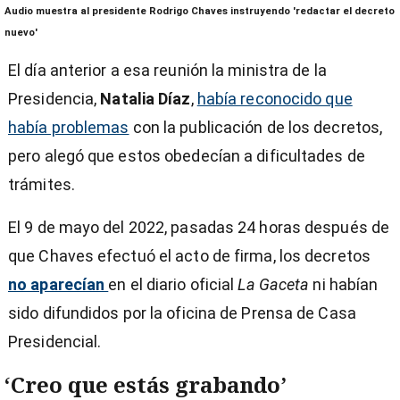
0
Audio muestra al presidente Rodrigo Chaves instruyendo 'redactar el decreto
seconds
of
nuevo'
2
minutes,
El día anterior a esa reunión la ministra de la
54
seconds
Presidencia,
Natalia Díaz
,
había reconocido que
había problemas
con la publicación de los decretos,
pero alegó que estos obedecían a dificultades de
trámites.
El 9 de mayo del 2022, pasadas 24 horas después de
que Chaves efectuó el acto de firma, los decretos
no aparecían
en el diario oficial
La Gaceta
ni habían
sido difundidos por la oficina de Prensa de Casa
Presidencial.
‘Creo que estás grabando’