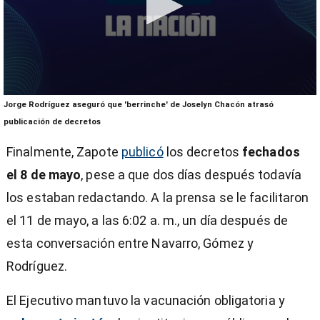
0
Jorge Rodríguez aseguró que 'berrinche' de Joselyn Chacón atrasó
seconds
of
publicación de decretos
3
minutes,
Finalmente, Zapote
publicó
los decretos
fechados
24
seconds
el 8 de mayo
, pese a que dos días después todavía
los estaban redactando. A la prensa se le facilitaron
el 11 de mayo, a las 6:02 a. m., un día después de
esta conversación entre Navarro, Gómez y
Rodríguez.
El Ejecutivo mantuvo la vacunación obligatoria y