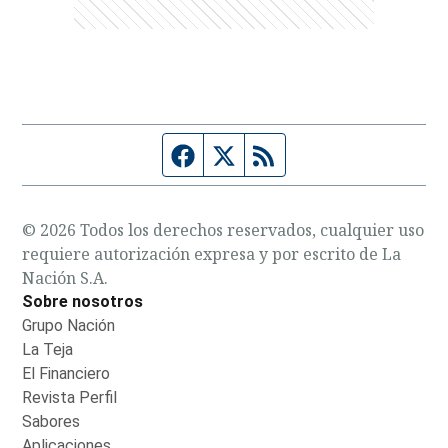
Página de Facebook
Fuente Twitter
Fuente RSS
© 2026 Todos los derechos reservados, cualquier uso
requiere autorización expresa y por escrito de La
Nación S.A.
Sobre nosotros
Grupo Nación
Opens in new window
La Teja
Opens in new window
El Financiero
Opens in new window
Revista Perfil
Opens in new window
Sabores
Opens in new window
Aplicaciones
Opens in new window