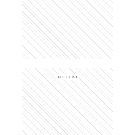
)
entana)