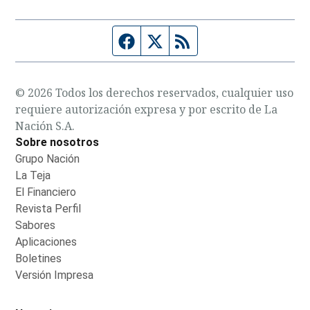
Página de Facebook
Fuente Twitter
Fuente RSS
© 2026 Todos los derechos reservados, cualquier uso
requiere autorización expresa y por escrito de La
Nación S.A.
Sobre nosotros
Grupo Nación
Opens in new window
La Teja
Opens in new window
El Financiero
Opens in new window
Revista Perfil
Opens in new window
Sabores
Opens in new window
Aplicaciones
Opens in new window
Boletines
Opens in new window
Versión Impresa
Opens in new window