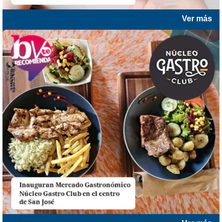
Ver más
)
entana)