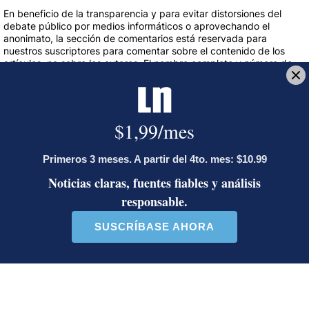
En beneficio de la transparencia y para evitar distorsiones del
debate público por medios informáticos o aprovechando el
anonimato, la sección de comentarios está reservada para
nuestros suscriptores para comentar sobre el contenido de los
artículos, no sobre los autores. El nombre completo y número de
cédula del suscriptor aparecerá automáticamente con el
comentario.
INICIAR SESIÓN
|
CREAR CUENTA
Conversación
SIGA ESTA C
SEGUIR
¿Desea hacer un comentario? Este es beneficio
SUSCRIBIRME
exclusivo para nuestros suscriptores
LOS MÁS RECIENTES
TODOS LOS COMENTARIOS
Todos los comentarios
Inicie la conversación
Gestionado por