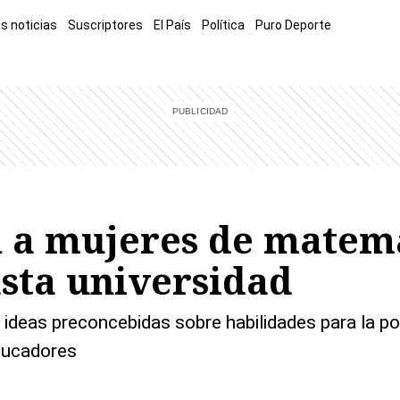
s noticias
Suscriptores
El País
Política
Puro Deporte
mía
Sucesos
El Explicador
Opinión
Viva
El Mundo
n a mujeres de matemá
sta universidad
ideas preconcebidas sobre habilidades para la p
ducadores