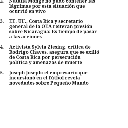
2
.
Natalia Monge no pudo contener las
lágrimas por esta situación que
ocurrió en vivo
3
.
EE. UU., Costa Rica y secretario
general de la OEA reiteran presión
sobre Nicaragua: Es tiempo de pasar
a las acciones
4
.
Activista Sylvia Ziesing, crítica de
Rodrigo Chaves, asegura que se exilió
de Costa Rica por persecución
política y amenazas de muerte
5
.
Joseph Joseph: el empresario que
incursionó en el fútbol revela
novedades sobre Pequeño Mundo