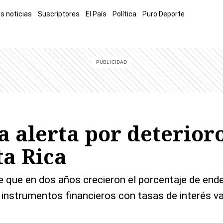
s noticias
Suscriptores
El País
Política
Puro Deporte
mía
Sucesos
El Explicador
Opinión
Viva
El Mundo
a alerta por deterior
ta Rica
e que en dos años crecieron el porcentaje de end
instrumentos financieros con tasas de interés va