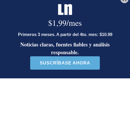
Así reaccionaron Laura Fernández y
Pueblo Soberano al multitudinario
plantón en defensa del Poder Judicial
Artículos de tendencia
Este listado muestra los artículos con más comentarios en los último
Un artículo de tendencia con el título "Diputada de Pueblo Sober
Un artículo de tendencia con el 
Diputada de Pueblo
Masiva participación en
Soberano lanzó 10 insultos
plantones por la defensa de
contra Ed...
la ...