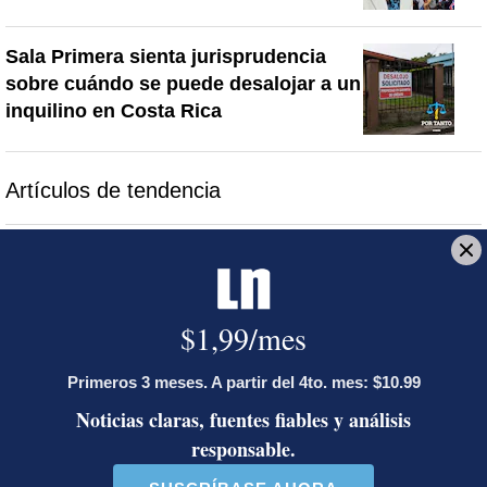
Sala Primera sienta jurisprudencia
sobre cuándo se puede desalojar a un
inquilino en Costa Rica
Artículos de tendencia
Este listado muestra los artículos con más comentarios en los último
Un artículo de tendencia con el título "Diputada de Pueblo Sober
Un artículo de tendencia con el 
Diputada de Pueblo
Masiva participación en
Soberano lanzó 10 insultos
plantones por la defensa de
contra Ed...
la ...