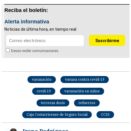
Reciba el boletín:
Alerta informativa
Noticias de última hora, en tiempo real
Deseo recibir comunicaciones
vacunación
vacuna contra covid-19
covid-19
vacunación en niños
terceras dosis
refuerzos
Caja Costarricense de Seguro Social
CCSS
Irene Rodríguez