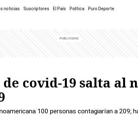
s noticias
Suscriptores
El País
Política
Puro Deporte
mía
Sucesos
El Explicador
Opinión
Viva
El Mundo
de covid-19 salta al 
9
anoamericana 100 personas contagiarían a 209; h