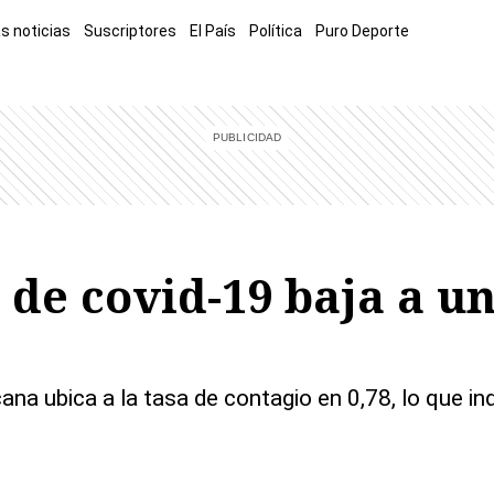
s noticias
Suscriptores
El País
Política
Puro Deporte
mía
Sucesos
El Explicador
Opinión
Viva
El Mundo
 de covid-19 baja a un
na ubica a la tasa de contagio en 0,78, lo que in