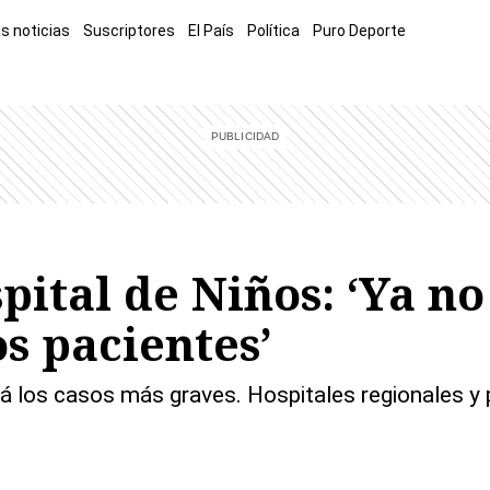
s noticias
Suscriptores
El País
Política
Puro Deporte
mía
Sucesos
El Explicador
Opinión
Viva
El Mundo
pital de Niños: ‘Ya n
os pacientes’
 los casos más graves. Hospitales regionales y p