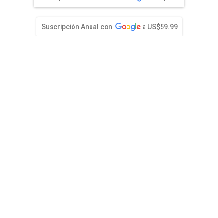
)
entana)