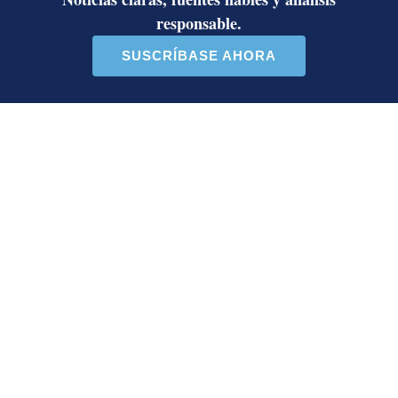
vacuna
vacunación
virus del papiloma humano
VPH
Gardasil 4
cáncer de cérvix
cáncer de cuello de útero
Irene Rodríguez
Editora de Experiencias y Eventos. Trabaja en La
Nación desde 2009 y en periodismo desde 2004.
Bachiller de Comunicación Colectiva y máster en
Salud Pública de la Universidad de Costa Rica.
Premio Nacional Periodismo INEC 2025. Premio
Nacional Periodismo Científico 2014. Premio Health
Systems Global 2018. Fellow Fondo Global de
Periodismo en Salud.
Opens in new window
Opens in new window
Opens in new window
Opens in new window
LE RECOMENDAMOS
Diputada de Pueblo Soberano lanzó
10 insultos contra Edgardo Araya por