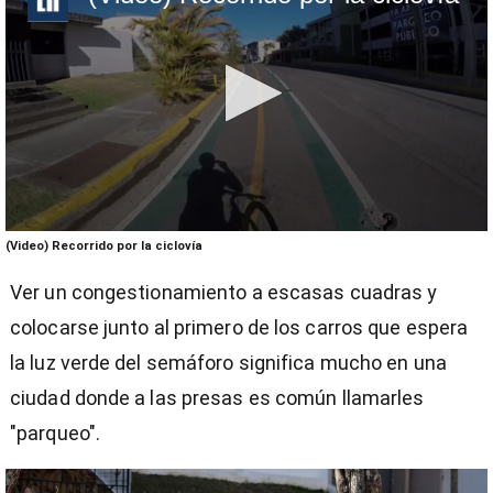
0
(Video) Recorrido por la ciclovía
seconds
of
Ver un congestionamiento a escasas cuadras y
3
minutes,
colocarse junto al primero de los carros que espera
43
seconds
la luz verde del semáforo significa mucho en una
ciudad donde a las presas es común llamarles
"parqueo".