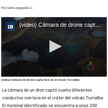
Por
Carlos Arguedas C.
(video) Cámara de drone capta lava en el volcán Turrialba
0
(video) Cámara de drone capta lava en el volcán Turrialba
seconds
of
La cámara de un dron captó cuatro diferentes
5
minutes,
conductos con lava en el cráter del volcán Turrialba.
46
seconds
El material identificado se encuentra a unos 250