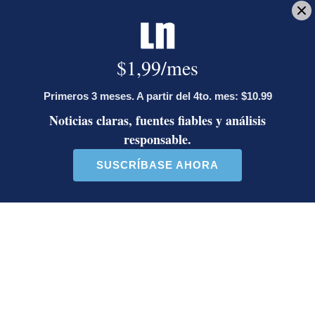
Artículos de tendencia
Este listado muestra los artículos con más comentarios en los último
Un artículo de tendencia con el título "Diputada de Pueblo Sober
Un artículo de tendencia con el 
Diputada de Pueblo
Masiva participación en
Soberano lanzó 10 insultos
plantones por la defensa de
contra Ed...
la ...
39 comentarios
37 comentarios