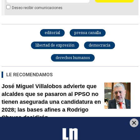
Deseo recibir comunicaciones
editorial
prensa canalla
libertad de expresión
democracia
derechos humanos
LE RECOMENDAMOS
José Miguel Villalobos advierte que
alcaldes que se pasaron al PPSO no
tienen asegurada una candidatura en
2028; las bases afines a Rodrigo
Chaves decidirán
¿Dónde están los puntos? Estalla