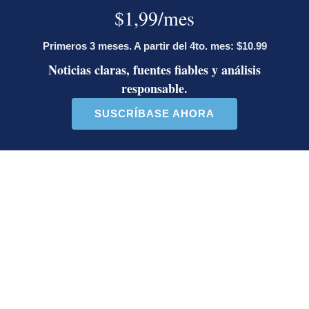
polémica entre Herediano y la Unafut
Onda tropical N.° 30 llegará a Costa
Rica este lunes: estas serán las
regiones con posibilidad de
aguaceros
Artículos de tendencia
Este listado muestra los artículos con más comentarios en los último
Un artículo de tendencia con el título "Activista Sylvia Ziesing,
Un artículo de tendencia con el 
Activista Sylvia Ziesing,
Álvaro Ramos acepta