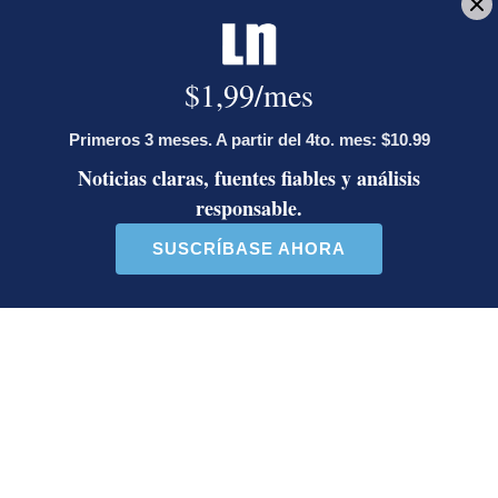
Reciba el boletín:
En Corrillos Políticos
Le explicamos los hechos políticos de la jornada y cómo inciden en
la vida de los ciudadanos
Deseo recibir comunicaciones
Raquel por la vida
Raquel Mechoulam Villalobos
Ángela Ávalos Rodríguez
Ingresó a La Nación en 1993. Cubre salud.
Graduada de la UCR, máster de la Universidad
Complutense, con formación en CDC y NIH, entre
otros. Redactora del Año de La Nación 1998, premio
SIP 1997, Premio Nacional de Periodismo de Salud