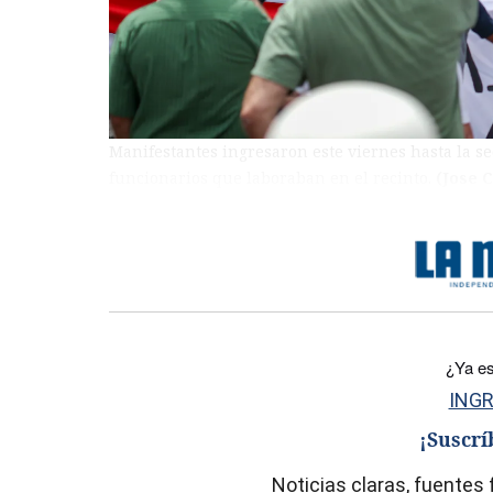
Manifestantes ingresaron este viernes hasta la se
funcionarios que laboraban en el recinto.
(Jose 
)