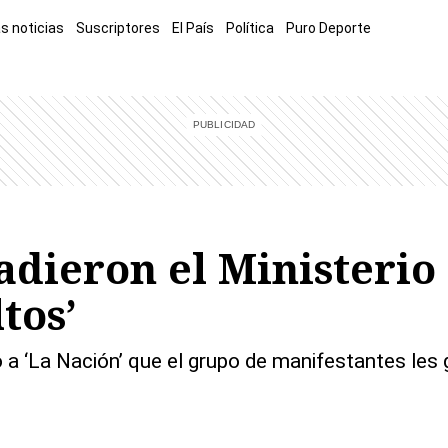
s noticias
Suscriptores
El País
Política
Puro Deporte
mía
Sucesos
El Explicador
Opinión
Viva
El Mundo
dieron el Ministerio
tos’
 a ‘La Nación’ que el grupo de manifestantes les g