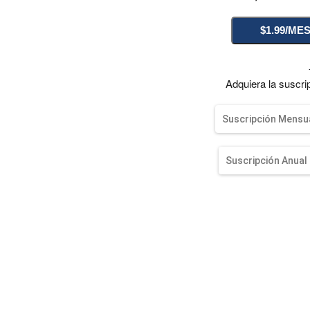
entana)