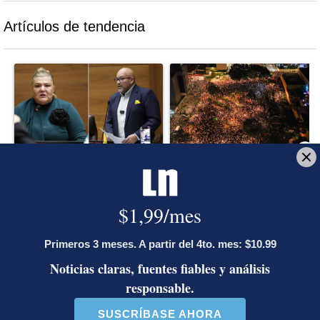
Artículos de tendencia
Este listado muestra los artículos con más comentarios en los último
Un artículo de tendencia con el título "Diputada de Pueblo Sober
Un artículo de tendencia con el 
Diputada de Pueblo
Masiva participación en
Soberano lanzó 10 insultos
plantones por la defensa de
contra Ed...
la ...
39 comentarios
37 comentarios