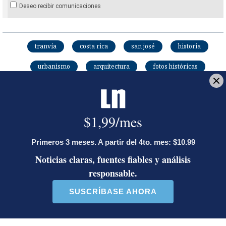
Deseo recibir comunicaciones
tranvía
costa rica
san josé
historia
urbanismo
arquitectura
fotos históricas
fotos viejas
fotografías
la nación
1813
florencio del castillo
cortes de cádiz
LE RECOMENDAMOS
La inesperada decisión de Canal 7
que impacta las transmisiones del
fútbol nacional
Jorge Martínez recibió emotivas
palabras de parte de conocido