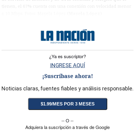
tienen, el 67% cuenta con una conexión con velocidad menor
a 10 Mbps. Fotos: Mayela López
(Mayela López)
)