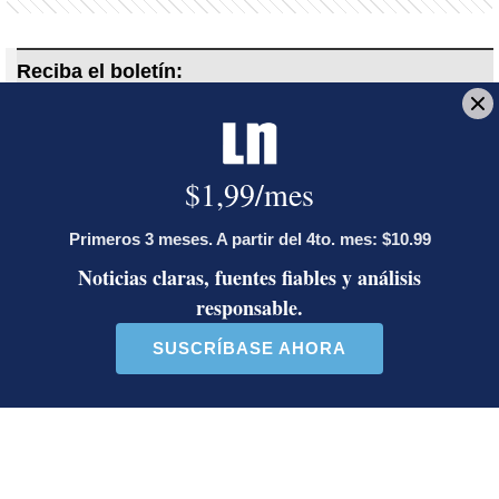
Reciba el boletín:
En Corrillos Políticos
Le explicamos los hechos políticos de la jornada y cómo inciden en
la vida de los ciudadanos
Deseo recibir comunicaciones
MEP
ICE
Red Educativa del Bicentenario
Daniela Cerdas E.
Bachiller en periodismo, estudiante de Derecho.
Cobertura de la temática educativa del país desde
2015. Redactora del año La Nación, 2018.