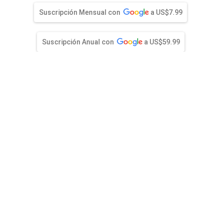
entana)