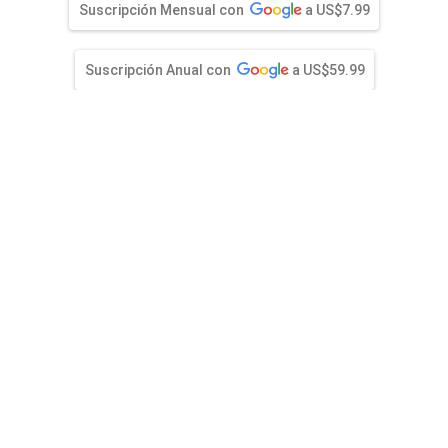
)
entana)