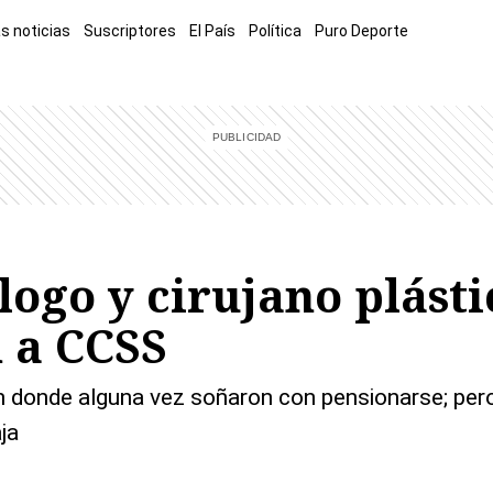
s noticias
Suscriptores
El País
Política
Puro Deporte
mía
Sucesos
El Explicador
Opinión
Viva
El Mundo
logo y cirujano plást
 a CCSS
n donde alguna vez soñaron con pensionarse; per
ja