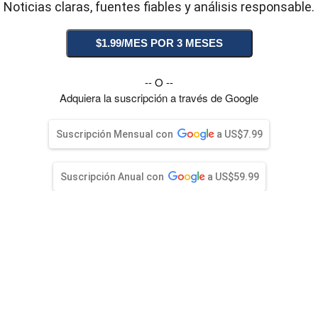
entana)