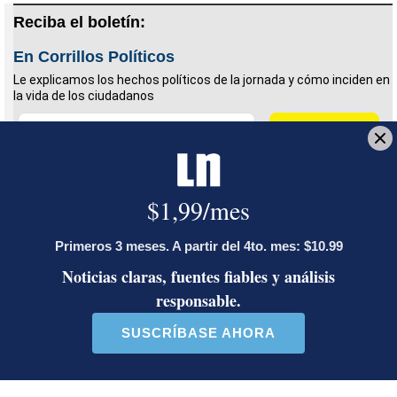
Reciba el boletín:
En Corrillos Políticos
Le explicamos los hechos políticos de la jornada y cómo inciden en
la vida de los ciudadanos
Deseo recibir comunicaciones
Matemática
matemática pura
STEM
Samaria Montenegro Guzmán
UCR
ciencia y tecnología
Ángela Ávalos Rodríguez
Ingresó a La Nación en 1993. Cubre salud.
Graduada de la UCR, máster de la Universidad