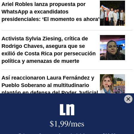
Ariel Robles lanza propuesta por
WhatsApp a excandidatos
presidenciales: ‘El momento es ahora’
Activista Sylvia Ziesing, crítica de
Rodrigo Chaves, asegura que se
exilió de Costa Rica por persecución
política y amenazas de muerte
Así reaccionaron Laura Fernández y
Pueblo Soberano al multitudinario
plantón en defensa del Poder Judicial
Artículos de tendencia
Este listado muestra los artículos con más comentarios en los último
Un artículo de tendencia con el título "Diputada de Pueblo Sober
Un artículo de tendencia con el 