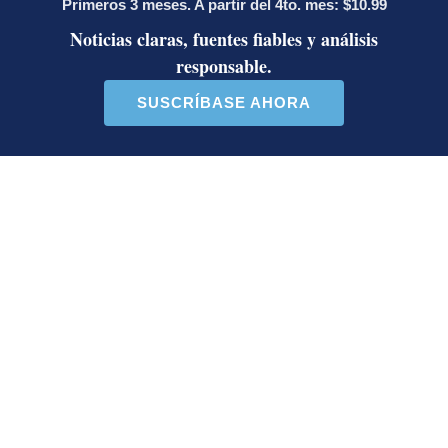
Diputada de Pueblo
Masiva participación en
Soberano lanzó 10 insultos
plantones por la defensa de
contra Ed...
la ...
39 comentarios
37 comentarios