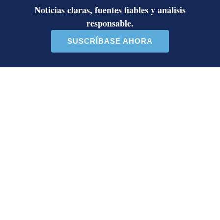
Deseo recibir comunicaciones
Republicano Social Cristiano
Dragos Dalanescu
Rodolfo Hernández
TSE
voto 2018
Natasha Cambronero
Editora de Investigación y Análisis de Datos. Máster
en Periodismo de Investigación, Datos y
Visualización de la Universidad Rey Juan Carlos de
España. Licenciada en Comunicación de Mercadeo y
periodista graduada por la Universidad Latina.
Redactora del año de La Nación en 2016, 2022 y
2023. Premio Nacional de Periodismo 2022.
Opens in new window
Opens in new window
LE RECOMENDAMOS
La inesperada decisión de Canal 7