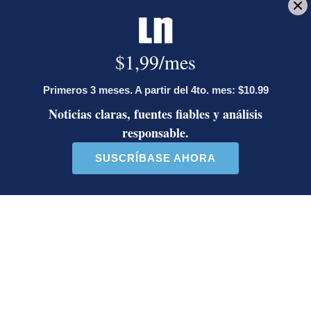
Reciba el boletín:
Revista Dominical
Cada domingo una depurada selección de reportajes de
profundidad, entrevistas, crónicas e historias de actualidad.
Deseo recibir comunicaciones
Sandra Cauffman
Municipalidad de San José
Festival de la luz
Kimberly Herrera Salazar
Trabajó en La Nación hasta el 2025. Periodista de
entretenimiento y de Revista Dominical desde 2018.
Bachiller en Periodismo de la UIA y licenciada en