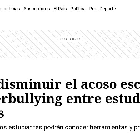
s noticias
Suscriptores
El País
Política
Puro Deporte
mía
Sucesos
El Explicador
Opinión
Viva
El Mundo
isminuir el acoso esc
erbullying entre estu
s