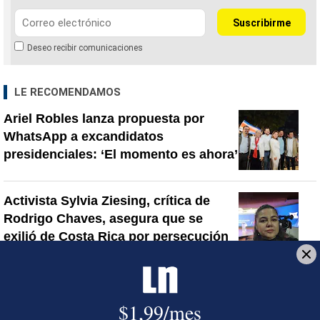
Deseo recibir comunicaciones
LE RECOMENDAMOS
Ariel Robles lanza propuesta por
WhatsApp a excandidatos
presidenciales: ‘El momento es ahora’
Activista Sylvia Ziesing, crítica de
Rodrigo Chaves, asegura que se
exilió de Costa Rica por persecución
política y amenazas de muerte
Así reaccionaron Laura Fernández y
Pueblo Soberano al multitudinario