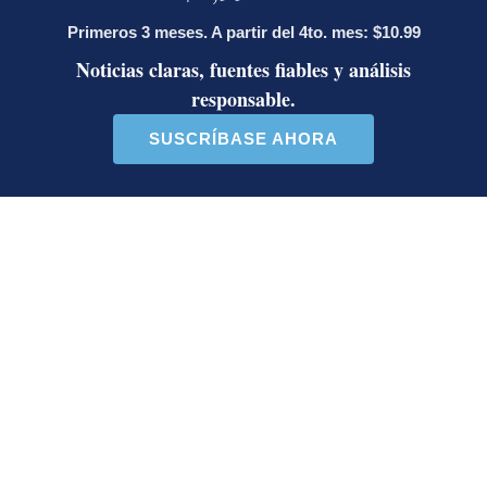
plantón en defensa del Poder Judicial
Artículos de tendencia
Este listado muestra los artículos con más comentarios en los último
Un artículo de tendencia con el título "Diputada de Pueblo Sober
Un artículo de tendencia con el 
Diputada de Pueblo
Masiva participación en
Soberano lanzó 10 insultos
plantones por la defensa de
contra Ed...
la ...
39 comentarios
37 comentarios