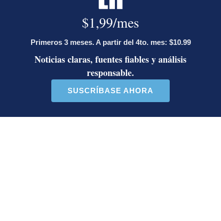
coronavirus
nuevo coronavirus
coronavirus en Costa Rica
covid-19
CCSS
Ministerio de Agricultura
Cadexco
zona norte
alerta naranja
Ministerio de Salud
Ángela Ávalos Rodríguez
Ingresó a La Nación en 1993. Cubre salud.
Graduada de la UCR, máster de la Universidad
Complutense, con formación en CDC y NIH, entre
otros. Redactora del Año de La Nación 1998, premio
SIP 1997, Premio Nacional de Periodismo de Salud
OPS 2002, Premio Cámara Costarricense de la Salud
2022. Coautora de Comunicación, palanca para la
acción en salud.
Opens in new window
Opens in new window