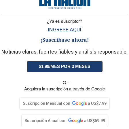
entana)