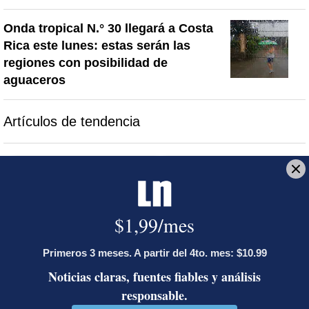
Onda tropical N.° 30 llegará a Costa
Rica este lunes: estas serán las
regiones con posibilidad de
aguaceros
Artículos de tendencia
Este listado muestra los artículos con más comentarios en los último
Un artículo de tendencia con el título "Activista Sylvia Ziesing,
Un artículo de tendencia con el 
Activista Sylvia Ziesing,
Álvaro Ramos acepta
crítica de Rodrigo Chaves,
propuesta de Ariel Robles
as...
para crea...