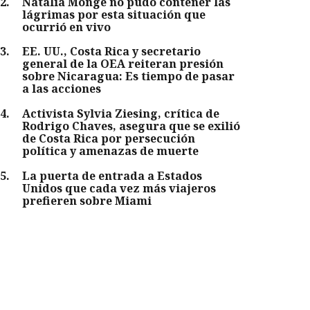
2
.
Natalia Monge no pudo contener las
lágrimas por esta situación que
ocurrió en vivo
3
.
EE. UU., Costa Rica y secretario
general de la OEA reiteran presión
sobre Nicaragua: Es tiempo de pasar
a las acciones
4
.
Activista Sylvia Ziesing, crítica de
Rodrigo Chaves, asegura que se exilió
de Costa Rica por persecución
política y amenazas de muerte
5
.
La puerta de entrada a Estados
Unidos que cada vez más viajeros
prefieren sobre Miami