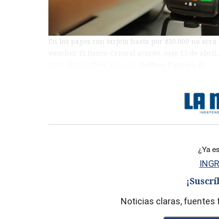
En los pagos con tarjeta hasta por ¢30.000 no será 
voucher. El Banco Central acordó, este 15 de abril
2018. Foto: Jeffrey Zamora.
(Jeffrey Zamora R)
)