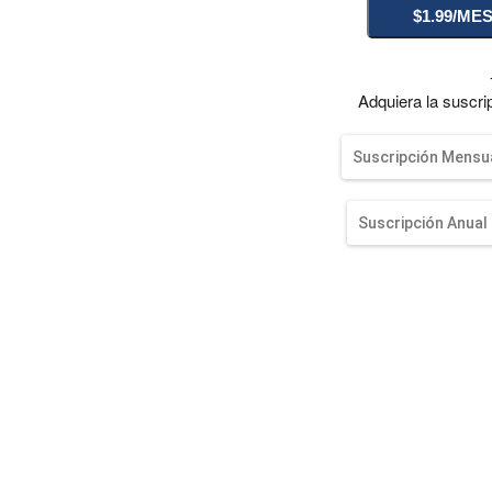
entana)