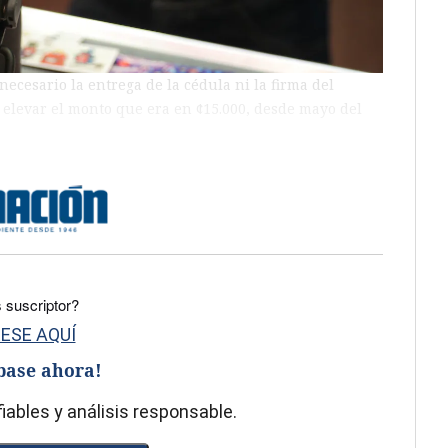
necesario la entrega de la cédula ni la firma del
, elevar el monto que era en ¢15.000, desde mayo del