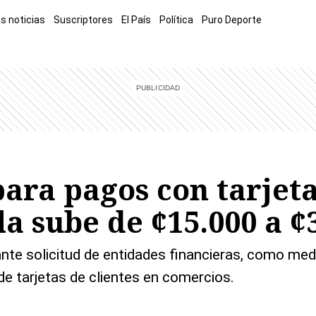
s noticias
Suscriptores
El País
Política
Puro Deporte
mía
Sucesos
El Explicador
Opinión
Viva
El Mundo
ra pagos con tarjeta
la sube de ¢15.000 a ¢
nte solicitud de entidades financieras, como medi
e tarjetas de clientes en comercios.