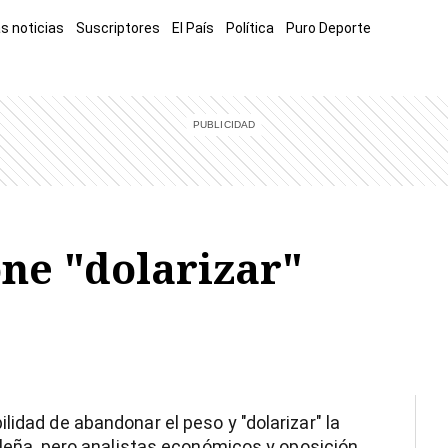
s noticias
Suscriptores
El País
Política
Puro Deporte
mía
Sucesos
El Explicador
Opinión
Viva
El Mundo
ne "dolarizar"
lidad de abandonar el peso y "dolarizar" la
sileña, pero analistas económicos y oposición