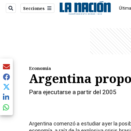
Secciones
Última
Econo
entana)
Economía
Argentina propo
Para ejecutarse a partir del 2005
Argentina comenzó a estudiar ayer la posibi
economía, a raíz de la explosiva crisis bra