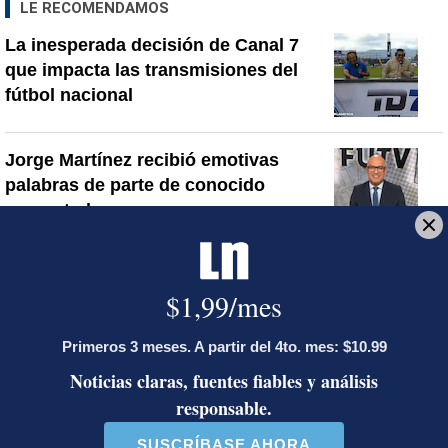
LE RECOMENDAMOS
La inesperada decisión de Canal 7
que impacta las transmisiones del
fútbol nacional
Jorge Martínez recibió emotivas
palabras de parte de conocido
presentador
¿Por qué se eliminó la custodia del
hombre asesinado en Hospital La
Anexión? Carlo Díaz, fiscal general,
responde
Artículos de tendencia