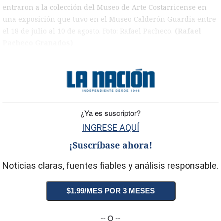
entraron a la colección del Museo de Arte Costarricense en
una exposición que tuvo en el Museo Calderón Guardia entre
el 18 de julio al 10 de agosto. Foto: Rafael Pacheco.
(Rafael
Pacheco Granados)
)