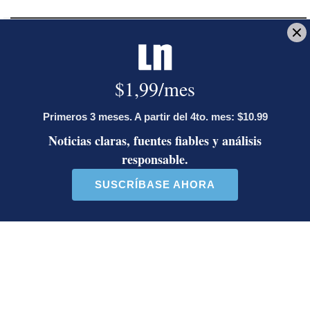
Reciba el boletín:
Noticias que importan
Una selección de noticias que importan y que además, le afectan.
Cada mañana antes de las 7 a.m. para que acompañe su
desayuno.
Deseo recibir comunicaciones
Alberto Murillo
grabado
Museo de Arte Costarricense
arte costarricense
LE RECOMENDAMOS
La inesperada decisión de Canal 7
que impacta las transmisiones del