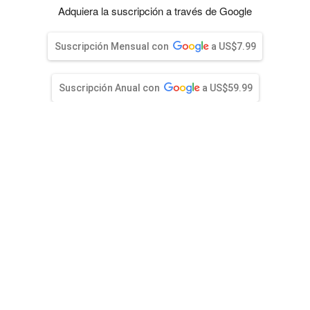
entana)