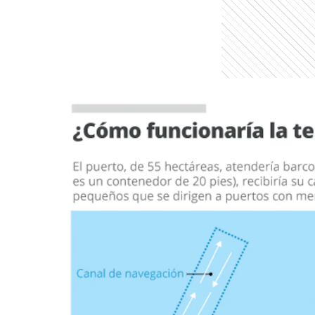
entana)