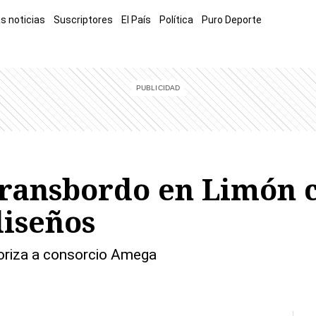
s noticias
Suscriptores
El País
Política
Puro Deporte
mía
Sucesos
El Explicador
Opinión
Viva
El Mundo
ransbordo en Limón c
diseños
oriza a consorcio Amega