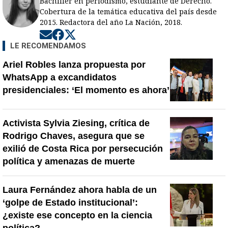
Bachiller en periodismo, estudiante de Derecho.
Cobertura de la temática educativa del país desde
2015. Redactora del año La Nación, 2018.
Opens in new window
Opens in new window
Opens in new window
LE RECOMENDAMOS
Ariel Robles lanza propuesta por
WhatsApp a excandidatos
presidenciales: ‘El momento es ahora’
Activista Sylvia Ziesing, crítica de
Rodrigo Chaves, asegura que se
exilió de Costa Rica por persecución
política y amenazas de muerte
Laura Fernández ahora habla de un
‘golpe de Estado institucional’:
¿existe ese concepto en la ciencia
política?