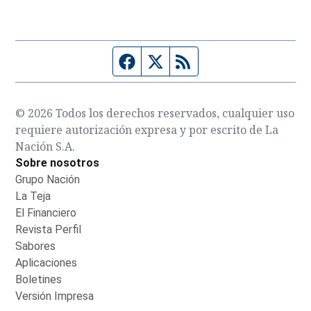
Página de Facebook
Fuente Twitter
Fuente RSS
© 2026 Todos los derechos reservados, cualquier uso
requiere autorización expresa y por escrito de La
Nación S.A.
Sobre nosotros
Grupo Nación
Opens in new window
La Teja
Opens in new window
El Financiero
Opens in new window
Revista Perfil
Opens in new window
Sabores
Opens in new window
Aplicaciones
Opens in new window
Boletines
Opens in new window
Versión Impresa
Opens in new window