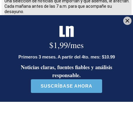
Una selección de noticias que importan y que además, le afectan.
Cada mañana antes de las 7 a.m. para que acompañe su
desayuno.
Deseo recibir comunicaciones
Turismo
ICT
América del Norte
Europa
Luis Enrique Brenes
Periodista de Economía. Bachiller en Comunicación
Colectiva con énfasis en Periodismo de la
Universidad de Costa Rica. Anteriormente trabajó
en la sección de internacionales y noticias de
última hora.
Opens in new window
Opens in new window
LE RECOMENDAMOS