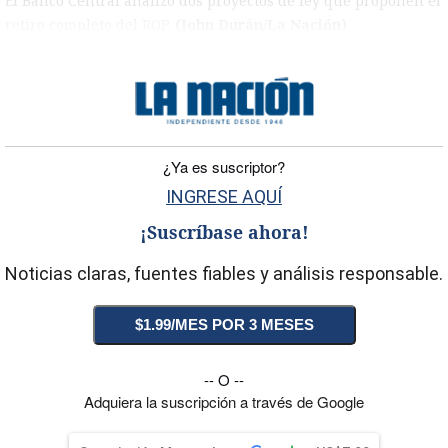
El Banco Central analizó dos proyectos de ley que proponen el
retiro completo del ROP.
(John Durán/La Nación)
)