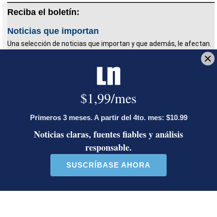
Reciba el boletín:
Noticias que importan
Una selección de noticias que importan y que además, le afectan.
Cada mañana antes de las 7 a.m. para que acompañe su
desayuno.
Deseo recibir comunicaciones
BCCR
ROP
Retiro del ROP
Banco Central de Costa Rica
Luis Enrique Brenes
Periodista de Economía. Bachiller en Comunicación
Colectiva con énfasis en Periodismo de la
Universidad de Costa Rica. Anteriormente trabajó
en la sección de internacionales y noticias de