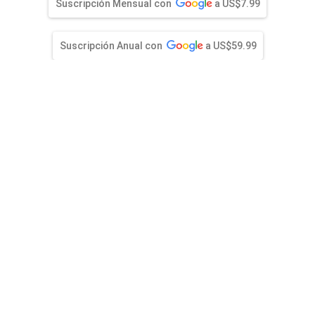
entana)