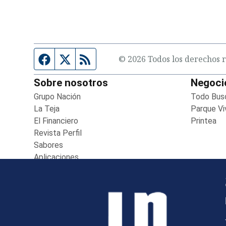
entana)
Página de Facebook
Fuente Twitter
Fuente RSS
© 2026 Todos los derechos r
Sobre nosotros
Negoci
Grupo Nación
Opens in new window
Todo Bus
La Teja
Opens in new window
Parque Vi
El Financiero
Opens in new window
Printea
Op
Revista Perfil
Opens in new window
Sabores
Opens in new window
Aplicaciones
Opens in new window
Boletines
Opens in new window
Versión Impresa
Opens in new window