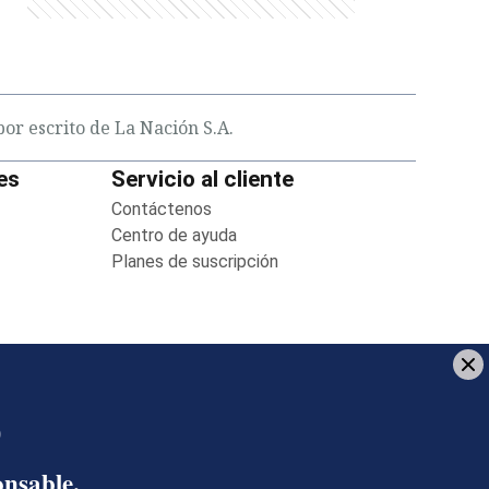
or escrito de La Nación S.A.
es
Servicio al cliente
in new window
Contáctenos
Opens in new window
new window
Centro de ayuda
Opens in new window
 new window
Planes de suscripción
Opens in new window
indow