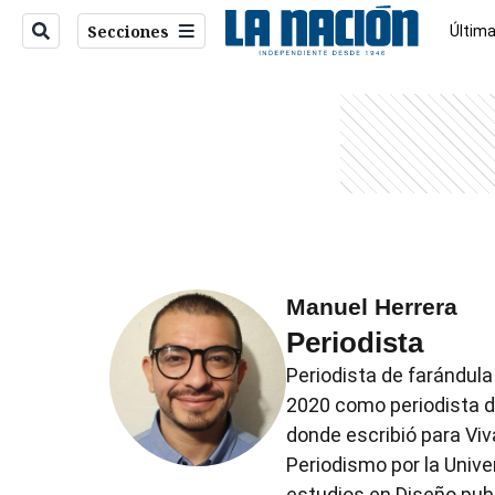
Secciones
Última
Econo
entana)
Manuel Herrera
Periodista
Periodista de farándula
2020 como periodista di
donde escribió para Viva
Periodismo por la Univ
estudios en Diseño publ