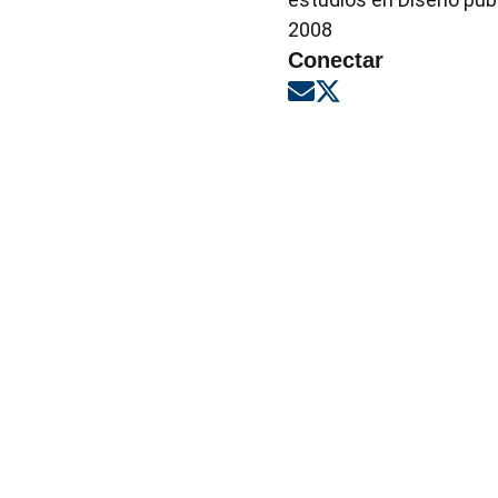
2008
Conectar
Opens in new windo
Opens in new wi