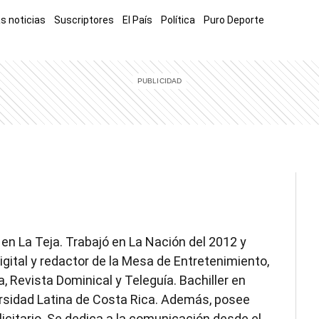
s noticias
Suscriptores
El País
Política
Puro Deporte
mía
Sucesos
El Explicador
Opinión
Viva
El Mundo
 en La Teja. Trabajó en La Nación del 2012 y
gital y redactor de la Mesa de Entretenimiento,
, Revista Dominical y Teleguía. Bachiller en
ersidad Latina de Costa Rica. Además, posee
icitario. Se dedica a la comunicación desde el