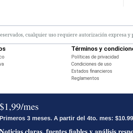
eservados, cualquier uso requiere autorización expresa y p
os
Términos y condicion
co
Opens in new window
Políticas de privacidad
Opens 
va
Opens in new window
Condiciones de uso
Opens in 
ens in new window
Estados financieros
Opens in
Reglamentos
Opens in new w
Miembro del Grupo de Diarios América
(GDA)