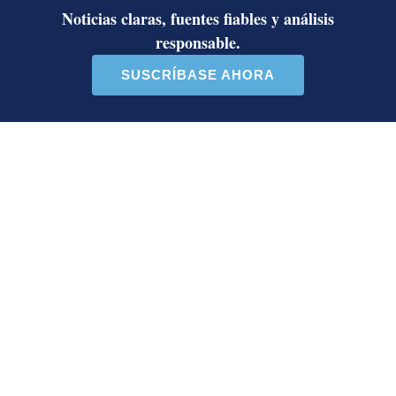
Deseo recibir comunicaciones
Rodrigo Arias
Rodrigo Chaves
Levantamiento de inmunidad
Caso BCIE
Aarón Sequeira
Periodista encargado de la cobertura legislativa en
la sección de Política. Bachiller en Filología Clásica
de la Universidad de Costa Rica.
Opens in new window
Opens in new window
Opens in new window
Opens in new window
LE RECOMENDAMOS
La inesperada decisión de Canal 7
que impacta las transmisiones del
fútbol nacional