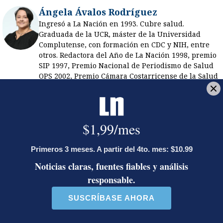
Ángela Ávalos Rodríguez
Ingresó a La Nación en 1993. Cubre salud.
Graduada de la UCR, máster de la Universidad
Complutense, con formación en CDC y NIH, entre
otros. Redactora del Año de La Nación 1998, premio
SIP 1997, Premio Nacional de Periodismo de Salud
OPS 2002, Premio Cámara Costarricense de la Salud
2022. Coautora de Comunicación, palanca para la
acción en salud.
Opens in new window
Opens in new window
LE RECOMENDAMOS
José Miguel Villalobos advierte que
alcaldes que se pasaron al PPSO no
tienen asegurada una candidatura en
2028; las bases afines a Rodrigo
Chaves decidirán
¿Dónde están los puntos? Estalla