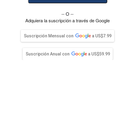
entana)