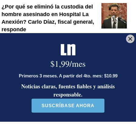
¿Por qué se eliminó la custodia del
hombre asesinado en Hospital La
Anexión? Carlo Díaz, fiscal general,
responde
Artículos de tendencia
Este listado muestra los artículos con más comentarios en los último
Un artículo de tendencia con el título "Activista Sylvia Ziesing,
Un artículo de tendencia con el 
Activista Sylvia Ziesing,
Ministro de Justicia y Paz
crítica de Rodrigo Chaves,
descalifica a diputado e
as...
inc...
32 comentarios
23 comentarios