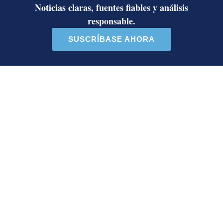
Sabores
Opens in new window
Aplicaciones
Opens in new window
Boletines
Opens in new window
Versión Impresa
Opens in new window
Negocios
Todo Busco
Opens in new window
Parque Viva
Opens in new window
Printea
Opens in new window
Términos y condiciones
Políticas de privacidad
Opens in new window
Condiciones de uso
Opens in new window
Estados financieros
Opens in new window
Reglamentos
Opens in new window
Servicio al cliente