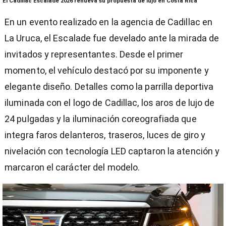
El Cadillac Escalade 2026 renueva su propuesta de lujo en Costa Rica
seconds
of
En un evento realizado en la agencia de Cadillac en
2
minutes,
La Uruca, el Escalade fue develado ante la mirada de
23
seconds
invitados y representantes. Desde el primer
momento, el vehículo destacó por su imponente y
elegante diseño. Detalles como la parrilla deportiva
iluminada con el logo de Cadillac, los aros de lujo de
)
24 pulgadas y la iluminación coreografiada que
integra faros delanteros, traseros, luces de giro y
nivelación con tecnología LED captaron la atención y
marcaron el carácter del modelo.
entana)