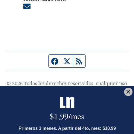
Opens in new window
Página de Facebook
Fuente Twitter
Fuente RSS
© 2026 Todos los derechos reservados, cualquier uso
requiere autorización expresa y por escrito de La
Nación S.A.
Sobre nosotros
Grupo Nación
Opens in new window
La Teja
Opens in new window
El Financiero
Opens in new window
Revista Perfil
Opens in new window