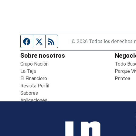
entana)
Página de Facebook
Fuente Twitter
Fuente RSS
© 2026 Todos los derechos r
Sobre nosotros
Negoci
Grupo Nación
Opens in new window
Todo Bus
La Teja
Opens in new window
Parque Vi
El Financiero
Opens in new window
Printea
Op
Revista Perfil
Opens in new window
Sabores
Opens in new window
Aplicaciones
Opens in new window
Boletines
Opens in new window
Versión Impresa
Opens in new window