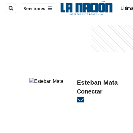
Secciones
Última
Econo
entana)
Esteban Mata
Conectar
Opens in new windo