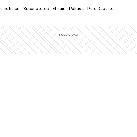
s noticias
Suscriptores
El País
Política
Puro Deporte
mía
Sucesos
El Explicador
Opinión
Viva
El Mundo
w