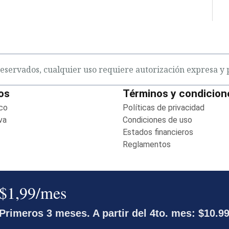
eservados, cualquier uso requiere autorización expresa y p
os
Términos y condicion
co
Opens in new window
Políticas de privacidad
Opens 
va
Opens in new window
Condiciones de uso
Opens in 
ens in new window
Estados financieros
Opens in
Reglamentos
Opens in new w