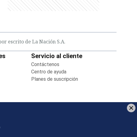
or escrito de La Nación S.A.
es
Servicio al cliente
in new window
Contáctenos
Opens in new window
new window
Centro de ayuda
Opens in new window
 new window
Planes de suscripción
Opens in new window
indow