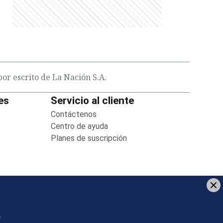
or escrito de La Nación S.A.
es
Servicio al cliente
in new window
Contáctenos
Opens in new window
new window
Centro de ayuda
Opens in new window
 new window
Planes de suscripción
Opens in new window
indow