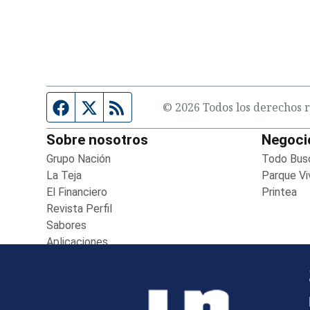
entana)
Página de Facebook
Fuente Twitter
Fuente RSS
© 2026 Todos los derechos r
Sobre nosotros
Negoci
Grupo Nación
Opens in new window
Todo Bus
La Teja
Opens in new window
Parque Vi
El Financiero
Opens in new window
Printea
Op
Revista Perfil
Opens in new window
Sabores
Opens in new window
Aplicaciones
Opens in new window
Boletines
Opens in new window
Versión Impresa
Opens in new window