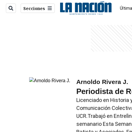
Secciones
Última
Econo
entana)
Arnoldo Rivera J.
Periodista de R
Licenciado en Historia 
Comunicación Colectiva
UCR.Trabajó en Entrelìn
semanario Esta Semana,
Batista y Asociados. En