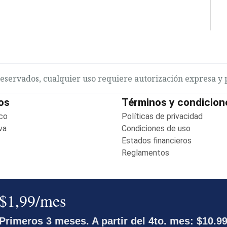
eservados, cualquier uso requiere autorización expresa y p
os
Términos y condicion
co
Opens in new window
Políticas de privacidad
Opens 
va
Opens in new window
Condiciones de uso
Opens in 
ens in new window
Estados financieros
Opens in
Reglamentos
Opens in new w