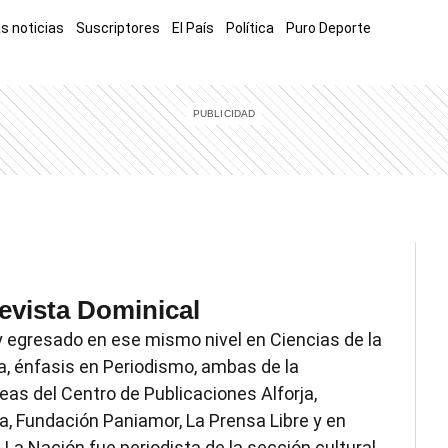
s noticias
Suscriptores
El País
Política
Puro Deporte
mía
Sucesos
El Explicador
Opinión
Viva
El Mundo
evista Dominical
y egresado en ese mismo nivel en Ciencias de la
, énfasis en Periodismo, ambas de la
eas del Centro de Publicaciones Alforja,
 Fundación Paniamor, La Prensa Libre y en
 La Nación fue periodista de la sección cultural