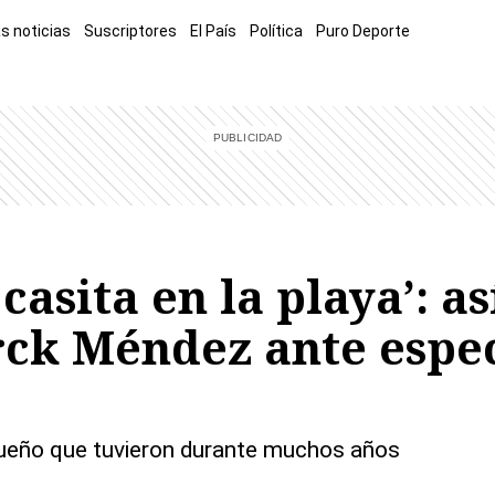
s noticias
Suscriptores
El País
Política
Puro Deporte
mía
Sucesos
El Explicador
Opinión
Viva
El Mundo
casita en la playa’: as
k Méndez ante especi
 sueño que tuvieron durante muchos años