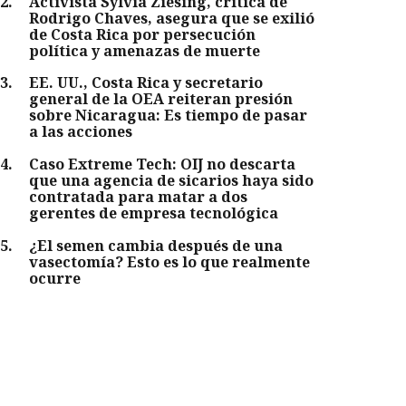
2
.
Activista Sylvia Ziesing, crítica de
Rodrigo Chaves, asegura que se exilió
de Costa Rica por persecución
política y amenazas de muerte
3
.
EE. UU., Costa Rica y secretario
general de la OEA reiteran presión
sobre Nicaragua: Es tiempo de pasar
a las acciones
4
.
Caso Extreme Tech: OIJ no descarta
que una agencia de sicarios haya sido
contratada para matar a dos
gerentes de empresa tecnológica
5
.
¿El semen cambia después de una
vasectomía? Esto es lo que realmente
ocurre