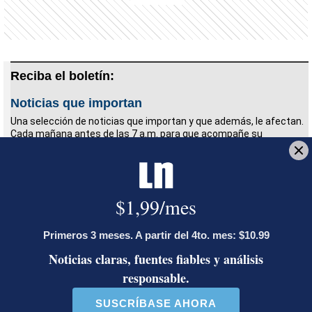
Reciba el boletín:
Noticias que importan
Una selección de noticias que importan y que además, le afectan.
Cada mañana antes de las 7 a.m. para que acompañe su
desayuno.
Deseo recibir comunicaciones
FMI
acuerdo stand-by
Pilar Garrido
BCCR
Mideplán
Hacienda
Óscar Rodríguez