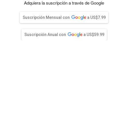
entana)