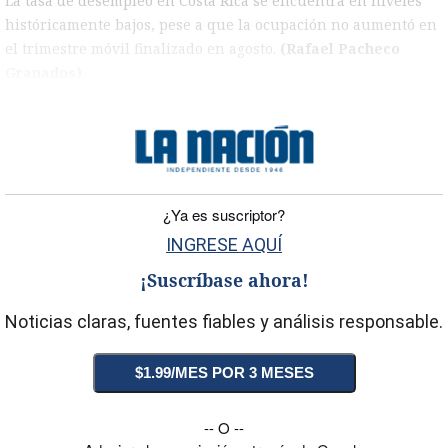
La tasa de desempleo en Costa Rica se encuentra en niveles
históricamente bajos, pese a que la ocupación no aumentó en
el trimestre móvil finalizado en agosto.
(Rafael Pacheco
Granados)
)