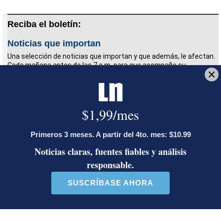
Reciba el boletín:
Noticias que importan
Una selección de noticias que importan y que además, le afectan.
Cada mañana antes de las 7 a.m. para que acompañe su
desayuno.
Deseo recibir comunicaciones
Empleo
Población ocupada
ECE
INEC
Luis Enrique Brenes
Periodista de Economía. Bachiller en Comunicación
Colectiva con énfasis en Periodismo de la
Universidad de Costa Rica. Anteriormente trabajó