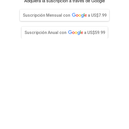
entana)